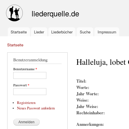
Ski
mai
liederquelle.de
con
Startseite
Lieder
Liederbücher
Suche
Impressum
Main menu
Startseite
You are here
Halleluja, lobet
Benutzeranmeldung
Benutzername
*
Titel:
Passwort
*
Worte:
Jahr Worte:
Weise:
Registrieren
Jahr Weise:
Neues Passwort anfordern
Rechteinhaber:
Anmerkungen: