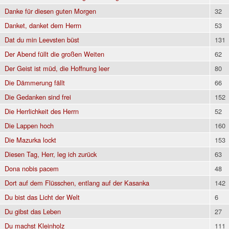
Danke für diesen guten Morgen
32
Danket, danket dem Herrn
53
Dat du min Leevsten büst
131
Der Abend füllt die großen Weiten
62
Der Geist ist müd, die Hoffnung leer
80
Die Dämmerung fällt
66
Die Gedanken sind frei
152
Die Herrlichkeit des Herrn
52
Die Lappen hoch
160
Die Mazurka lockt
153
Diesen Tag, Herr, leg ich zurück
63
Dona nobis pacem
48
Dort auf dem Flüsschen, entlang auf der Kasanka
142
Du bist das Licht der Welt
6
Du gibst das Leben
27
Du machst Kleinholz
111