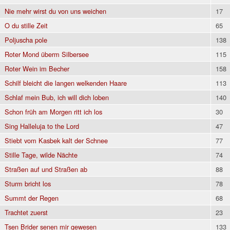
Nie mehr wirst du von uns weichen
17
O du stille Zeit
65
Poljuscha pole
138
Roter Mond überm Silbersee
115
Roter Wein im Becher
158
Schilf bleicht die langen welkenden Haare
113
Schlaf mein Bub, ich will dich loben
140
Schon früh am Morgen ritt ich los
30
Sing Halleluja to the Lord
47
Stiebt vom Kasbek kalt der Schnee
77
Stille Tage, wilde Nächte
74
Straßen auf und Straßen ab
88
Sturm bricht los
78
Summt der Regen
68
Trachtet zuerst
23
Tsen Brider senen mir gewesen
133