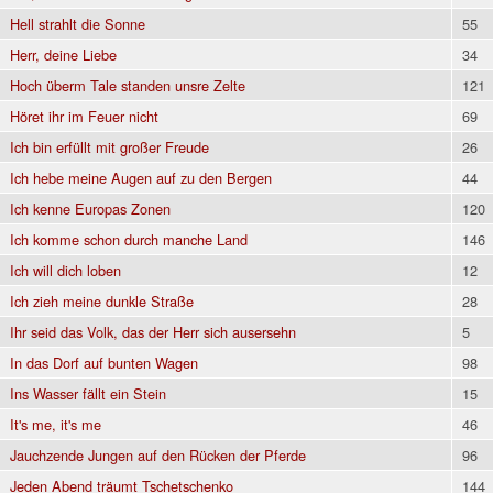
Hell strahlt die Sonne
55
Herr, deine Liebe
34
Hoch überm Tale standen unsre Zelte
121
Höret ihr im Feuer nicht
69
Ich bin erfüllt mit großer Freude
26
Ich hebe meine Augen auf zu den Bergen
44
Ich kenne Europas Zonen
120
Ich komme schon durch manche Land
146
Ich will dich loben
12
Ich zieh meine dunkle Straße
28
Ihr seid das Volk, das der Herr sich ausersehn
5
In das Dorf auf bunten Wagen
98
Ins Wasser fällt ein Stein
15
It's me, it's me
46
Jauchzende Jungen auf den Rücken der Pferde
96
Jeden Abend träumt Tschetschenko
144