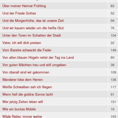
Über meiner Heimat Frühling
82
Und der Friede Gottes
52
Und die Morgenfrühe, das ist unsere Zeit
59
Und wir kauern wieder um die heiße Glut
76
Unter den Toren im Schatten der Stadt
104
Vater, ich will dich preisen
22
Vom Barette schwankt die Feder
149
Von allen blauen Hügeln reitet der Tag ins Land
60
Von guten Mächten treu und still umgeben
38
Von überall sind wir gekommen
109
Wanderer lobe dem Herren
136
Weiße Schwalben sah ich fliegen
117
Wenn hell die goldne Sonne lacht
91
Wer jetzig Zeiten leben will
151
Wie ein buntes Mobile
16
Wilde Reiter, immer weiter
163