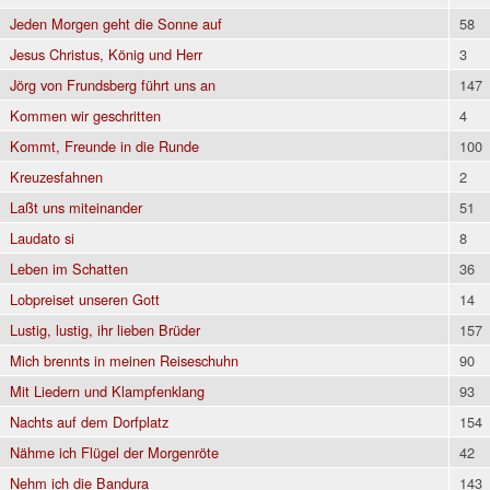
Jeden Morgen geht die Sonne auf
58
Jesus Christus, König und Herr
3
Jörg von Frundsberg führt uns an
147
Kommen wir geschritten
4
Kommt, Freunde in die Runde
100
Kreuzesfahnen
2
Laßt uns miteinander
51
Laudato si
8
Leben im Schatten
36
Lobpreiset unseren Gott
14
Lustig, lustig, ihr lieben Brüder
157
Mich brennts in meinen Reiseschuhn
90
Mit Liedern und Klampfenklang
93
Nachts auf dem Dorfplatz
154
Nähme ich Flügel der Morgenröte
42
Nehm ich die Bandura
143