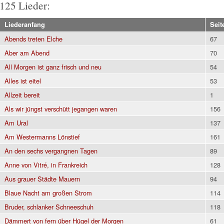
125 Lieder:
Liederanfang
Seit
Abends treten Elche
67
Aber am Abend
70
All Morgen ist ganz frisch und neu
54
Alles ist eitel
53
Allzeit bereit
1
Als wir jüngst verschütt jegangen waren
156
Am Ural
137
Am Westermanns Lönstief
161
An den sechs vergangnen Tagen
89
Anne von Vitré, in Frankreich
128
Aus grauer Städte Mauern
94
Blaue Nacht am großen Strom
114
Bruder, schlanker Schneeschuh
118
Dämmert von fern über Hügel der Morgen
61