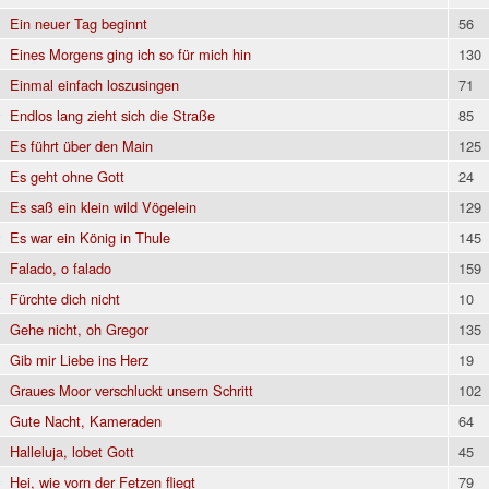
Ein neuer Tag beginnt
56
Eines Morgens ging ich so für mich hin
130
Einmal einfach loszusingen
71
Endlos lang zieht sich die Straße
85
Es führt über den Main
125
Es geht ohne Gott
24
Es saß ein klein wild Vögelein
129
Es war ein König in Thule
145
Falado, o falado
159
Fürchte dich nicht
10
Gehe nicht, oh Gregor
135
Gib mir Liebe ins Herz
19
Graues Moor verschluckt unsern Schritt
102
Gute Nacht, Kameraden
64
Halleluja, lobet Gott
45
Hei, wie vorn der Fetzen fliegt
79