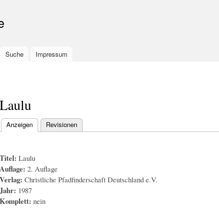
Skip to
main
e
content
Suche
Impressum
Laulu
Anzeigen
(active tab)
Revisionen
Primary tabs
Titel:
Laulu
Auflage:
2. Auflage
Verlag:
Christliche Pfadfinderschaft Deutschland e.V.
Jahr:
1987
Komplett:
nein