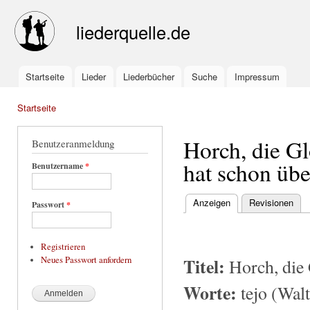
Ski
mai
liederquelle.de
con
Startseite
Lieder
Liederbücher
Suche
Impressum
Main menu
Startseite
You are here
Horch, die Gl
Benutzeranmeldung
hat schon übe
Benutzername
*
Anzeigen
(active tab)
Revisionen
Passwort
*
Primary tabs
Registrieren
Titel:
Neues Passwort anfordern
Horch, die 
Worte:
tejo (Walt