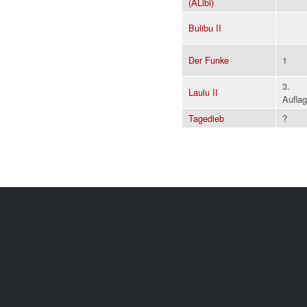
(ALibi)
Bulibu II
Der Funke
1
3.
Laulu II
Aufla
Tagedieb
?