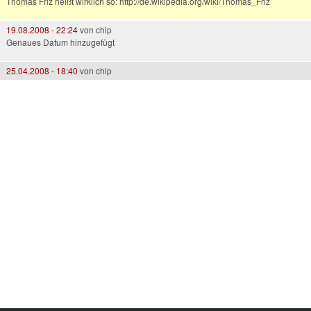
Thomas Friz heißt wirklich so: http://de.wikipedia.org/wiki/Thomas_Friz
19.08.2008 - 22:24
von
chip
Genaues Datum hinzugefügt
25.04.2008 - 18:40
von
chip