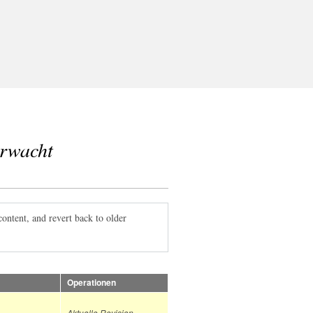
erwacht
content, and revert back to older
Operationen
Aktuelle Revision