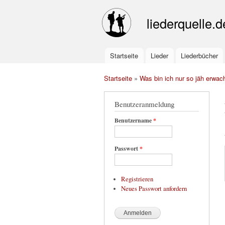
liederquelle.d
Startseite
Lieder
Liederbücher
Main menu
Startseite
»
Was bin ich nur so jäh erwac
You are here
Benutzeranmeldung
Benutzername
*
Passwort
*
Registrieren
Neues Passwort anfordern