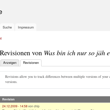
Skip to
main
e
content
Suche
Impressum
ht
Revisionen von
Was bin ich nur so jäh 
Anzeigen
Revisionen
(active tab)
Primary tabs
Revisions allow you to track differences between multiple versions of your 
versions.
Revision
24.12.2009 - 14:58
von
chip