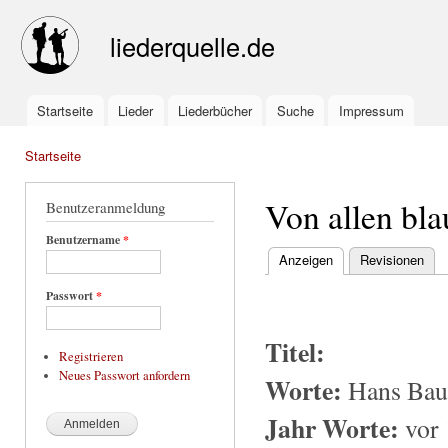
Ski
mai
liederquelle.de
con
Startseite
Lieder
Liederbücher
Suche
Impressum
Main menu
Startseite
You are here
Von allen bla
Benutzeranmeldung
Benutzername
*
Anzeigen
(active tab)
Revisionen
Primary tabs
Passwort
*
Titel:
Registrieren
Neues Passwort anfordern
Worte:
Hans Ba
Jahr Worte:
vor 